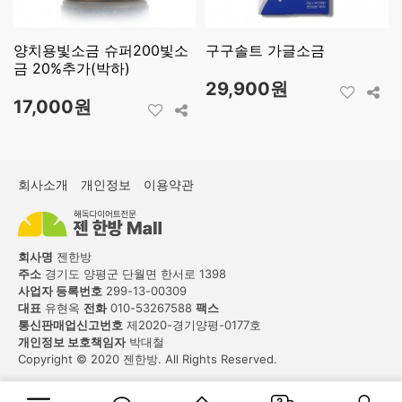
양치용빛소금 슈퍼200빛소
구구솔트 가글소금
금 20%추가(박하)
29,900원
17,000원
회사소개
개인정보
이용약관
회사명
젠한방
주소
경기도 양평군 단월면 한서로 1398
사업자 등록번호
299-13-00309
대표
유현옥
전화
010-53267588
팩스
통신판매업신고번호
제2020-경기양평-0177호
개인정보 보호책임자
박대철
Copyright © 2020 젠한방. All Rights Reserved.