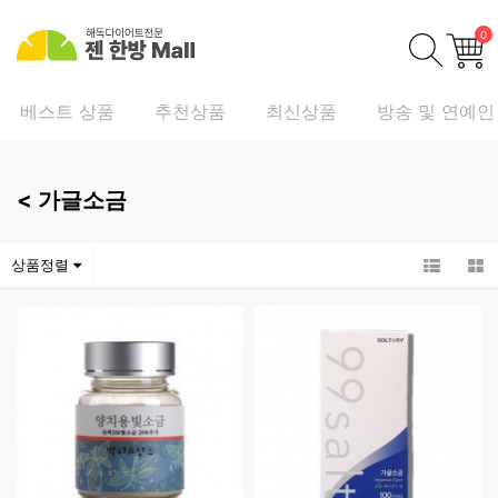
0
베스트 상품
추천상품
최신상품
방송 및 연예인
<
가글소금
상품정렬